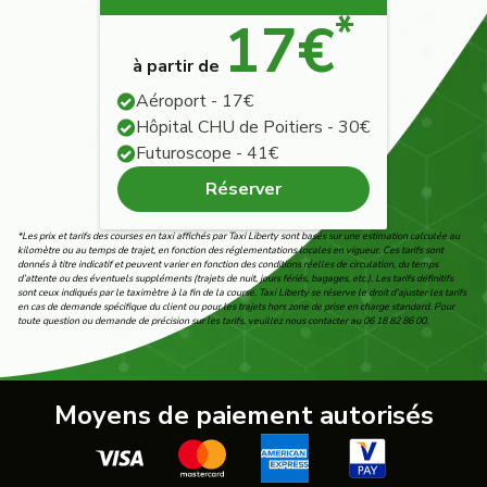
*
17€
à partir de
Aéroport - 17€
Hôpital CHU de Poitiers - 30€
Futuroscope - 41€
Réserver
*Les prix et tarifs des courses en taxi affichés par Taxi Liberty sont basés sur une estimation calculée au
kilomètre ou au temps de trajet, en fonction des réglementations locales en vigueur. Ces tarifs sont
donnés à titre indicatif et peuvent varier en fonction des conditions réelles de circulation, du temps
d’attente ou des éventuels suppléments (trajets de nuit, jours fériés, bagages, etc.). Les tarifs définitifs
sont ceux indiqués par le taximètre à la fin de la course. Taxi Liberty se réserve le droit d’ajuster les tarifs
en cas de demande spécifique du client ou pour les trajets hors zone de prise en charge standard. Pour
toute question ou demande de précision sur les tarifs, veuillez nous contacter au 06 18 82 86 00.
Moyens de paiement autorisés