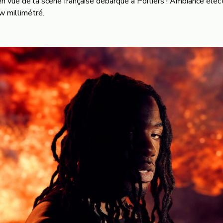
en vue de la scène française débarque à Poitiers ! Ambiance élec
w millimétré.