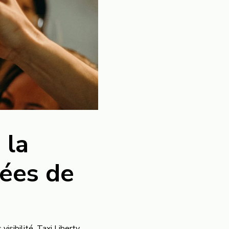
 la
rées de
isibilité. Taxi Liberty