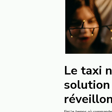
Le taxi 
solution
réveillo
Fini le temps où commander 