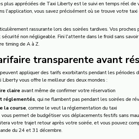
s plus appréciées de Taxi Liberty est le suivi en temps réel de v
ans l'application, vous savez précisément où se trouve votre ta
ticulièrement rassurante lors des soirées tardives. Vos proches
t sécurité non négligeable. Fini l'attente dans le froid sans savoi
tre timing de A à Z.
arifaire transparente avant ré
euvent appliquer des tarifs exorbitants pendant les périodes de
xi Liberty vous offre le meilleur des deux mondes :
re claire
avant même de confirmer votre réservation
et réglementés
, qui ne flambent pas pendant les soirées de rév
e la course
, comme le veut la réglementation du taxi
re vous permet de budgétiser vos déplacements festifs sans mau
tera votre trajet retour après votre soirée, et vous pouvez compt
mande du 24 et 31 décembre.